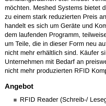
RFID Antennen
möchten. Meshed Systems bietet d
zu einem stark reduzierten Preis an
RFID Messtechnik
handelt es sich um Geräte und Ko
dem laufenden Programm, teilweis
RFID Second Hand
um Teile, die in dieser Form neu a
nicht mehr erhältlich sind. Käufer s
Presse, News & Events
Unternehmen mit Bedarf an preiswe
nicht mehr produzierten RFID Kom
Allgemein
Angebot
Kontakt
RFID Reader (Schreib-/ Leseg