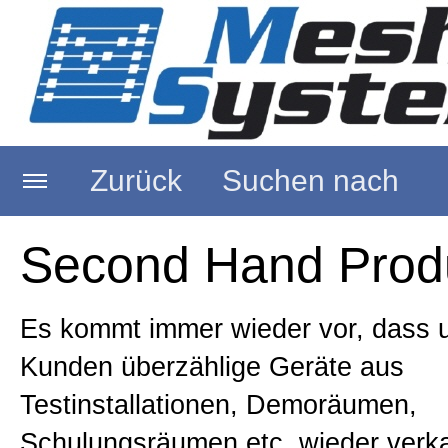
Zurück
Suchen nach
Startseite
Second Hand Prod
Über uns
Es kommt immer wieder vor, dass 
Kunden überzählige Geräte aus
RFID Reader
Testinstallationen, Demoräumen,
Schulungsräumen etc. wieder verk