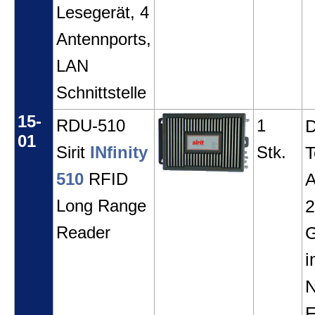
Lesegerät, 4
Antennports,
LAN
Schnittstelle
15-
RDU-510
1
01
Sirit
INfinity
Stk.
T
510
RFID
A
Long Range
2
Reader
G
i
N
F