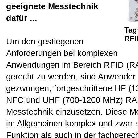
geeignete Messtechnik
RFID Tagsurance-3
dafür ...
Tag
RFID Tagsurance
RFI
Um den gestiegenen
Anforderungen bei komplexen
RFID Bendurance
Anwendungen im Bereich RFID (R
gerecht zu werden, sind Anwende
Allgemein
gezwungen, fortgeschrittene HF (
NFC und UHF (700-1200 MHz) RA
Kontakt
Messtechnik einzusetzen. Diese Me
im Allgemeinen komplex und zwar s
Impressum
Funktion als auch in der fachgerec