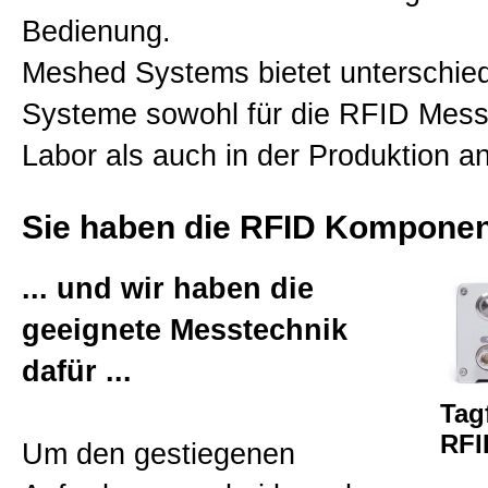
Bedienung.
Disclaimer
Meshed Systems bietet unterschied
Privacy
Systeme sowohl für die RFID Mess
Labor als auch in der Produktion an
Allgemeine Geschäftsbedingun
Sie haben die RFID Komponen
Datenschutzerklärung
... und wir haben die
geeignete Messtechnik
Sitemap
dafür ...
Tag
RFI
Um den gestiegenen