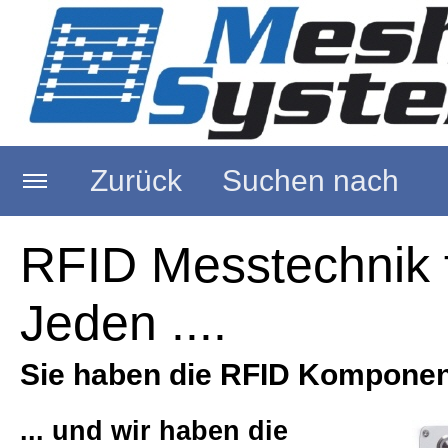
Zurück
Suchen nach
Startseite
RFID Messtechnik 
Jeden ....
RFID Messtechnik von Voyantic
Sie haben die RFID Komponen
RFID Tagformance Pro
... und wir haben die