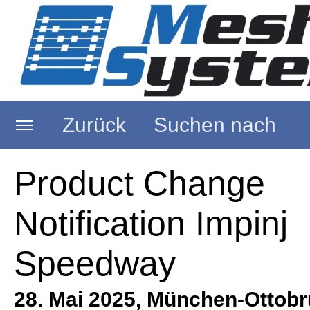
Zurück
Suchen nach
Startseite
Product Change
Notification Impinj
Über uns
Speedway
RFID Reader
28. Mai 2025, München-Ottobr