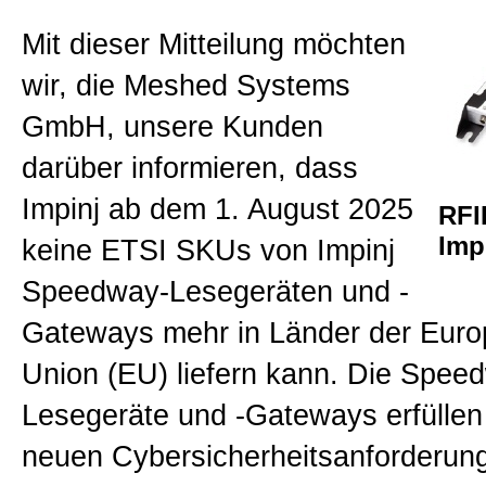
RFID Antennen
Mit dieser Mitteilung möchten
wir, die Meshed Systems
RFID Messtechnik
GmbH, unsere Kunden
darüber informieren, dass
RFID Second Hand
Impinj ab dem 1. August 2025
RFI
Imp
keine ETSI SKUs von Impinj
Presse, News & Events
Speedway-Lesegeräten und -
Gateways mehr in Länder der Euro
Allgemein
Union (EU) liefern kann. Die Spee
Lesegeräte und -Gateways erfüllen 
Kontakt
neuen Cybersicherheitsanforderun