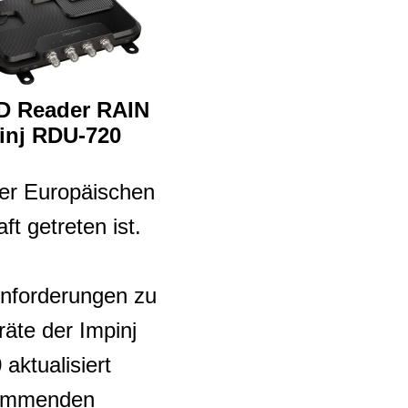
D Reader RAIN
inj RDU-720
der Europäischen
t getreten ist.
nforderungen zu
äte der Impinj
aktualisiert
kommenden