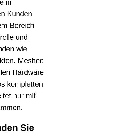
e in
den Kunden
em Bereich
rolle und
nden wie
rkten. Meshed
llen Hardware-
es kompletten
itet nur mit
sammen.
nden Sie