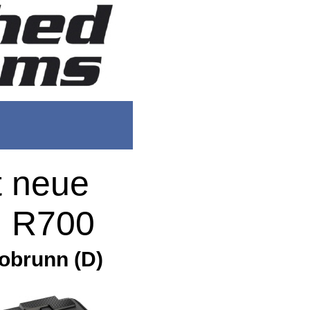
t neue
j R700
obrunn (D)