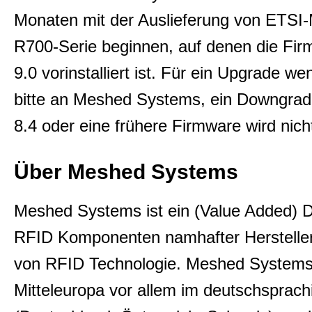
Impressum
Monaten mit der Auslieferung von ETSI-
R700-Serie beginnen, auf denen die Fir
Disclaimer
9.0 vorinstalliert ist. Für ein Upgrade w
bitte an Meshed Systems, ein Downgrad
Privacy
8.4 oder eine frühere Firmware wird nicht
Über Meshed Systems
Allgemeine Geschäftsbedingun
Meshed Systems ist ein (Value Added) Di
Datenschutzerklärung
RFID Komponenten namhafter Hersteller
von RFID Technologie. Meshed Systems 
Sitemap
Mitteleuropa vor allem im deutschsprac