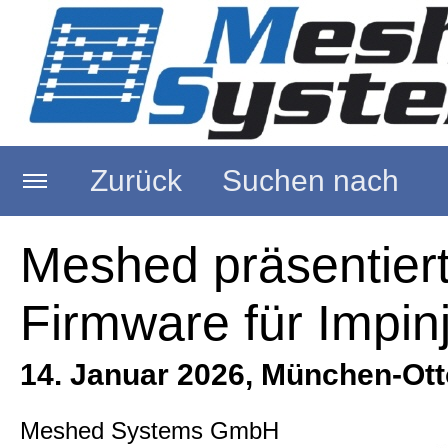
Zurück
Suchen nach
Startseite
Meshed präsentier
Firmware für Impin
Über uns
14. Januar 2026, München-Ott
RFID Reader
Meshed Systems GmbH