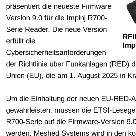
präsentiert die neueste Firmware
RFID Antennen
Version 9.0 für die Impinj R700-
Serie Reader. Die neue Version
RFID Messtechnik
RFI
erfüllt die
Imp
Cybersicherheitsanforderungen
RFID Second Hand
der Richtlinie über Funkanlagen (RED) 
Union (EU), die am 1. August 2025 in Kraf
Presse, News & Events
Um die Einhaltung der neuen EU-RED-A
Allgemein
gewährleisten, müssen die ETSI-Leseger
R700-Serie auf die Firmware-Version 9.0 
Kontakt
werden. Meshed Systems wird in den 