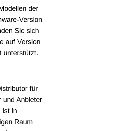
Modellen der
mware-Version
enden Sie sich
e auf Version
 unterstützt.
gen
stributor für
 und Anbieter
ist in
higen Raum