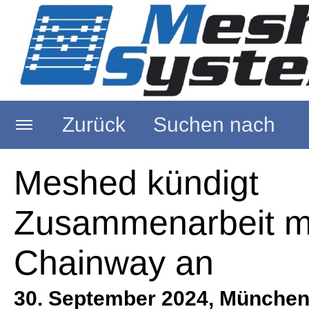
Zurück
Suchen nach
Startseite
Meshed kündigt
Zusammenarbeit m
Über uns
Chainway an
RFID Reader
30. September 2024, München