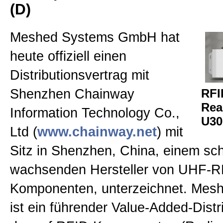
(D)
RFID Antennen
Meshed Systems GmbH hat
RFID Messtechnik
heute offiziell einen
Distributionsvertrag mit
RFID Second Hand
Shenzhen Chainway
RFI
Rea
Information Technology Co.,
U30
Presse, News & Events
Ltd (
www.chainway.net
) mit
Sitz in Shenzhen, China, einem sch
Allgemein
wachsenden Hersteller von UHF-R
Komponenten, unterzeichnet. Mes
Kontakt
ist ein führender Value-Added-Distr