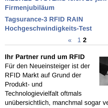
Impressum
Firmenjubiläum
Tagsurance-3 RFID RAIN
Disclaimer
Hochgeschwindigkeits-Test
«
1
2
Privacy
Ihr Partner rund um RFID
Allgemeine Geschäftsbedingun
Für den Neueinsteiger ist der
RFID Markt auf Grund der
Datenschutzerklärung
Produkt- und
Technologievielfalt oftmals
Sitemap
unübersichtlich, manchmal sogar v