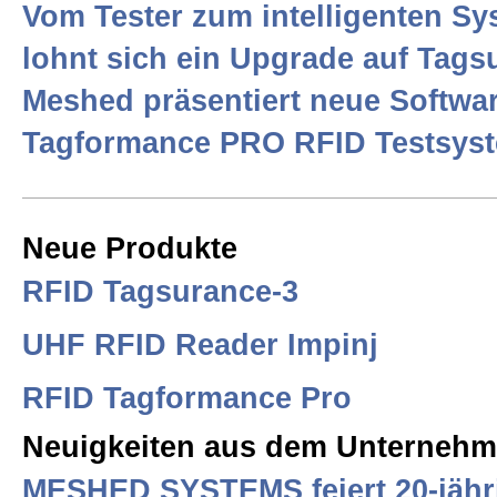
Vom Tester zum intelligenten S
RFID Antennen
lohnt sich ein Upgrade auf Tag
Meshed präsentiert neue Softwar
RFID Messtechnik
Tagformance PRO RFID Testsys
RFID Second Hand
Neue Produkte
Presse, News & Events
RFID Tagsurance-3
UHF RFID Reader Impinj
Allgemein
RFID Tagformance Pro
Kontakt
Neuigkeiten aus dem Unterneh
MESHED SYSTEMS feiert 20-jähr